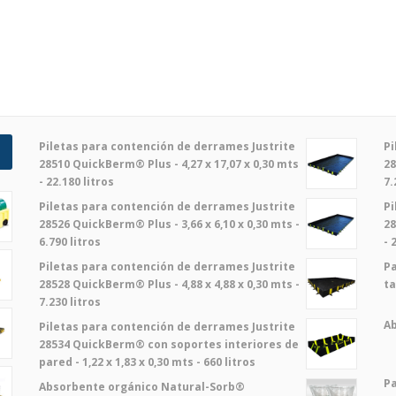
Piletas para contención de derrames Justrite
Pi
28510 QuickBerm® Plus - 4,27 x 17,07 x 0,30 mts
28
- 22.180 litros
7.
Piletas para contención de derrames Justrite
Pi
28526 QuickBerm® Plus - 3,66 x 6,10 x 0,30 mts -
28
6.790 litros
- 
Piletas para contención de derrames Justrite
Pa
28528 QuickBerm® Plus - 4,88 x 4,88 x 0,30 mts -
ta
7.230 litros
A
Piletas para contención de derrames Justrite
28534 QuickBerm® con soportes interiores de
pared - 1,22 x 1,83 x 0,30 mts - 660 litros
Pa
Absorbente orgánico Natural-Sorb®