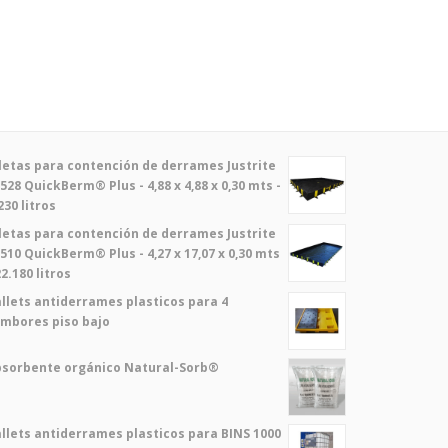
letas para contención de derrames Justrite
528 QuickBerm® Plus - 4,88 x 4,88 x 0,30 mts -
230 litros
letas para contención de derrames Justrite
510 QuickBerm® Plus - 4,27 x 17,07 x 0,30 mts
22.180 litros
llets antiderrames plasticos para 4
mbores piso bajo
bsorbente orgánico Natural-Sorb®
llets antiderrames plasticos para BINS 1000