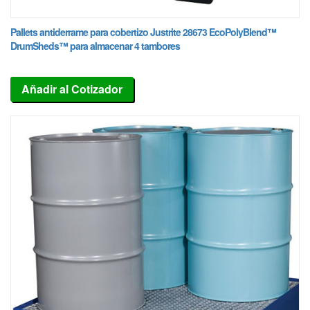
Pallets antiderrame para cobertizo Justrite 28673 EcoPolyBlend™
DrumSheds™ para almacenar 4 tambores
Añadir al Cotizador