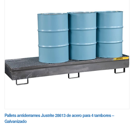
Pallets antiderrames Justrite 28613 de acero para 4 tambores –
Galvanizado